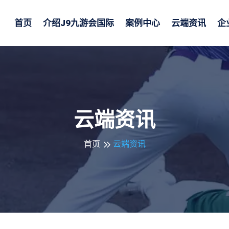
首页
介绍
J9九游会国际
案例中心
云端资讯
企
云端资讯
首页
云端资讯