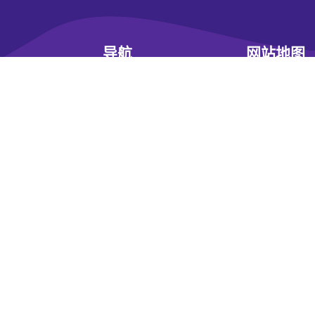
导航
网站地图
业有限公司
介绍
j9九游会国际
SiteMap
到j9九
案例中心
质的在线
云端资讯
企业服务
交流
j9电竞
ribe