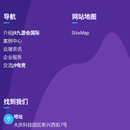
导航
网站地图
介绍
j9九游会国际
SiteMap
案例中心
云端资讯
企业服务
交流
j9电竞
找到我们
地址
大庆科技园区新兴西街7号