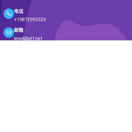
电话
+19872993529
邮箱
lewd@att.net
© 2026 - 版权所有
j9九游会国际|j9电竞 - (中国)定西j9九游会国际实业有限公司
欢迎您