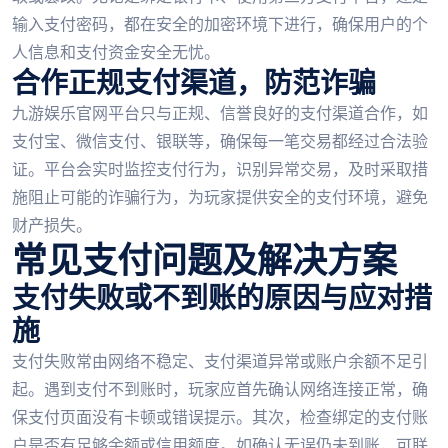
输入支付密码，都在安全的加密环境下进行，确保用户的个
人信息和支付资金安全无忧。
合作正规支付渠道，防范诈骗
九游娱乐官网平台只与正规、信誉良好的支付渠道合作，如
支付宝、微信支付、银联等，确保每一笔交易都经过合法验
证。平台会实时监控支付行为，识别异常交易，及时采取措
施阻止可能的诈骗行为，为玩家提供安全的支付环境，避免
财产损失。
常见支付问题及解决方案
支付失败或不到账的原因与应对措
施
支付失败常由网络不稳定、支付渠道异常或账户余额不足引
起。遇到支付不到账时，玩家应首先确认网络连接正常，确
保支付页面没有卡顿或错误提示。其次，检查绑定的支付账
户是否有足够余额或信用额度。如确认无误仍未到账，可联