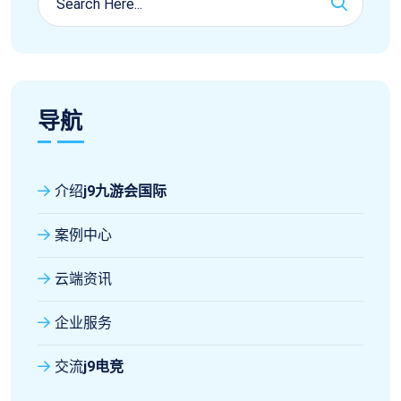
导航
介绍
j9九游会国际
案例中心
云端资讯
企业服务
交流
j9电竞