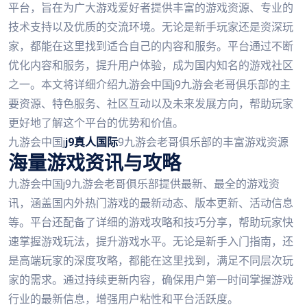
平台，旨在为广大游戏爱好者提供丰富的游戏资源、专业的
技术支持以及优质的交流环境。无论是新手玩家还是资深玩
家，都能在这里找到适合自己的内容和服务。平台通过不断
优化内容和服务，提升用户体验，成为国内知名的游戏社区
之一。本文将详细介绍九游会中国j9九游会老哥俱乐部的主
要资源、特色服务、社区互动以及未来发展方向，帮助玩家
更好地了解这个平台的优势和价值。
九游会中国j
j9真人国际
9九游会老哥俱乐部的丰富游戏资源
海量游戏资讯与攻略
九游会中国j9九游会老哥俱乐部提供最新、最全的游戏资
讯，涵盖国内外热门游戏的最新动态、版本更新、活动信息
等。平台还配备了详细的游戏攻略和技巧分享，帮助玩家快
速掌握游戏玩法，提升游戏水平。无论是新手入门指南，还
是高端玩家的深度攻略，都能在这里找到，满足不同层次玩
家的需求。通过持续更新内容，确保用户第一时间掌握游戏
行业的最新信息，增强用户粘性和平台活跃度。