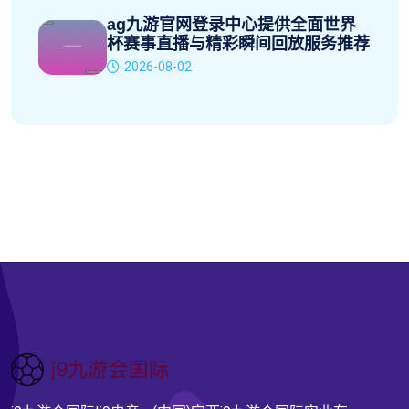
ag九游官网登录中心提供全面世界
杯赛事直播与精彩瞬间回放服务推荐
2026-08-02