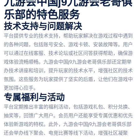
九游会中国j9九游会老哥俱
乐部的特色服务
技术支持与问题解决
平台提供专业的技术支持，帮助玩家解决在游戏过程中遇到
的各种问题，包括账号安全、游戏卡顿、安装故障等。用户
可以通过在线客服、技术论坛或社区问答获得帮助，确保游
戏体验流畅顺畅。九游会中国j9九游会老哥俱乐部还定期举
办技术讲座和培训，提升玩家的技术水平，增强社区的技术
氛围。这些服务为玩家提供了坚实的后盾，让他们在游戏中
更加得心应手。
专属福利与活动
平台定期推出丰富的福利活动，包括游戏礼包、积分兑换、
抽奖等，回馈广大用户。会员用户还能享受专属优惠和优先
体验新游戏的特权。此外，九游会中国j9九游会老哥俱乐部
还会举办线下聚会、电竞比赛等线下活动，增强社区凝聚