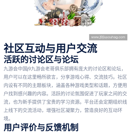
社区互动与用户交流
活跃的讨论区与论坛
九游会中国j9九游会老哥俱乐部拥有庞大的讨论区和论坛，
用户可以在这里畅所欲言，分享游戏心得、交流技巧。社区
内设有不同的主题板块，涵盖各种游戏类型和话题，方便用
户找到感兴趣的内容。活跃的讨论氛围促进了玩家之间的交
流，也为新手提供了宝贵的学习资源。平台还会定期组织线
上线下的交流活动，增强社区凝聚力，营造良好的互动环
境。
用户评价与反馈机制