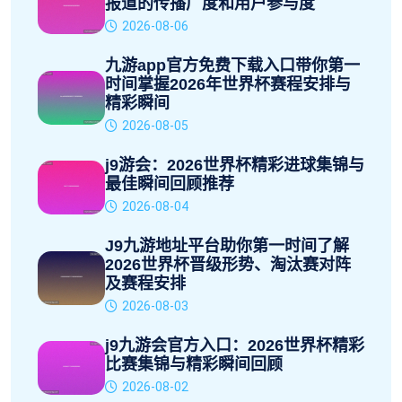
报道的传播广度和用户参与度
2026-08-06
九游app官方免费下载入口带你第一
时间掌握2026年世界杯赛程安排与
精彩瞬间
2026-08-05
j9游会：2026世界杯精彩进球集锦与
最佳瞬间回顾推荐
2026-08-04
J9九游地址平台助你第一时间了解
2026世界杯晋级形势、淘汰赛对阵
及赛程安排
2026-08-03
j9九游会官方入口：2026世界杯精彩
比赛集锦与精彩瞬间回顾
2026-08-02