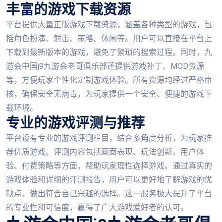
丰富的游戏下载资源
平台提供大量正版游戏下载资源，涵盖各种类型的游戏，包
括角色扮演、射击、策略、休闲等。用户可以直接在平台上
下载到最新版本的游戏，避免了繁琐的搜索过程。同时，九
游会中国j9九游会老哥俱乐部还提供游戏补丁、MOD资源
等，方便玩家个性化定制游戏体验。所有资源均经过严格审
核，确保安全无病毒，为玩家提供一个安全、便捷的游戏下
载环境。
专业的游戏评测与推荐
平台设有专业的游戏评测栏目，结合多角度分析，为玩家推
荐优质游戏。评测内容包括画面表现、玩法创新、用户体
验、付费策略等方面，帮助玩家理性选择游戏。通过真实的
游戏体验和详细的评测报告，用户可以更好地了解游戏的优
缺点，做出符合自己兴趣的选择。这一服务极大提升了平台
的专业性和可信度，赢得了广大游戏爱好者的认可。