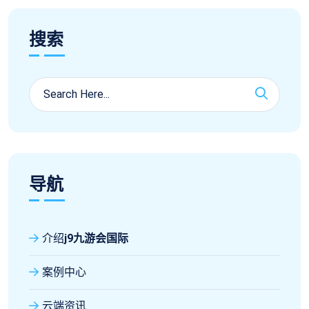
搜索
导航
介绍
j9九游会国际
案例中心
云端资讯