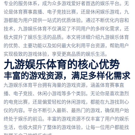
专业的服务体系，成为众多游戏爱好者首选的娱乐平台。无
论是体育赛事直播、电子竞技比赛，还是休闲娱乐游戏，九
游都能为用户提供一站式的优质体验。通过不断优化内容和
技术，九游娱乐体育不仅满足了不同用户的多样化需求，还
极大提升了娱乐生活的品质。本文将详细介绍九游娱乐体育
的优势、主要功能以及如何最大化利用平台资源，帮助用户
实现极致的游戏体验，享受更高品质的娱乐生活。
九游娱乐体育的核心优势
丰富的游戏资源，满足多样化需求
九游娱乐体育平台拥有海量的游戏资源，涵盖体育赛事直
播、电子竞技、休闲小游戏等多个类别。无论你是喜欢激烈
的电竞比赛，还是偏爱轻松的休闲游戏，都能在九游找到心
仪的内容。平台不断引入最新、最热门的游戏，确保用户始
终处于娱乐的前沿。丰富的游戏资源不仅丰富了用户的娱乐
生活，也极大提升了整体的游戏体验，让每一位用户都能找