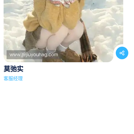
莫弛实
客服经理