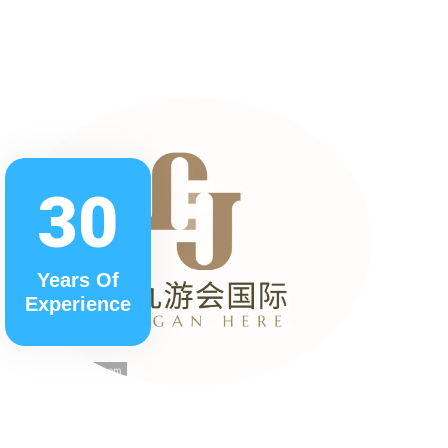
30
Years Of
Experience