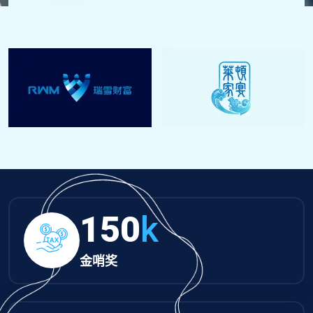
150
k
金哨奖