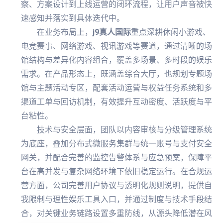
察、方案设计到上线运营的闭环流程，让用户声音被快
速感知并落实到具体迭代中。
在业务布局上，
j9真人国际
重点深耕休闲小游戏、
电竞赛事、网络游戏、视讯游戏等赛道，通过清晰的场
馆结构与差异化内容组合，覆盖多场景、多时段的娱乐
需求。在产品形态上，既涵盖综合大厅，也规划专题场
馆与主题活动专区，配套活动运营与权益任务系统和多
渠道工单与回访机制，有效提升互动密度、活跃度与平
台粘性。
技术与安全层面，团队以内容审核与分级管理系统
为底座，叠加分布式微服务集群与统一账号与支付安全
网关，并配合完善的监控告警体系与应急预案，保障平
台在高并发与复杂网络环境下依旧稳定运行。在合规运
营方面，公司完善用户协议与透明化规则说明，提供自
我限制与理性娱乐工具入口，并通过制度与技术手段结
合，对关键业务链路设置多重防线，从源头降低潜在风